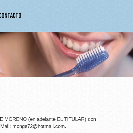
CONTACTO
GE MORENO
(en adelante EL TITULAR) con
eMail:
monge72@hotmail.com
.