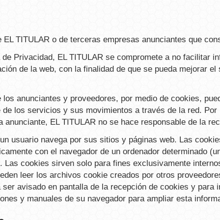
 de EL TITULAR o de terceras empresas anunciantes que con
ica de Privacidad, EL TITULAR se compromete a no facilitar i
ación de la web, con la finalidad de que se pueda mejorar el
los anunciantes y proveedores, por medio de cookies, puede
 de los servicios y sus movimientos a través de la red. Por
sa anunciante, EL TITULAR no se hace responsable de la re
n usuario navega por sus sitios y páginas web. Las cookies 
camente con el navegador de un ordenador determinado (un 
. Las cookies sirven solo para fines exclusivamente intern
ueden leer los archivos cookie creados por otros proveedores
 ser avisado en pantalla de la recepción de cookies y para i
cciones y manuales de su navegador para ampliar esta inform