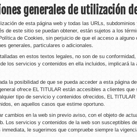
ones generales de utilización d
lización de esta página web y todas las URLs, subdominios y
s de este sitio se puedan obtener, están sujetos a los térmi
 Política de Cookies, sin perjuicio de que el acceso a algun
es generales, particulares o adicionales.
etalladas en estos textos legales, no son de su conformida
 de los servicios y contenidos en ella incluidos, implicará l
dada la posibilidad de que se pueda acceder a esta página d
general ofrece EL TITULAR están accesibles a clientes que
 cualquier tipo de servicio y contenidos ofrecidos, EL TITULA
enidos, en aquellos casos que estime oportuno.
 cambios en la web sin previo aviso, con el objeto de actuali
eb. Los servicios y contenidos de la web son susceptibles de
s inmediata, le sugerimos que compruebe siempre la vigencia