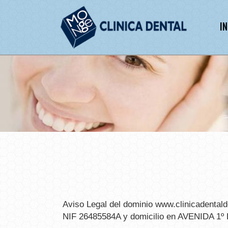
IN
Aviso Legal del dominio
www.clinicadental
NIF
26485584A
y domicilio en
AVENIDA 1º D