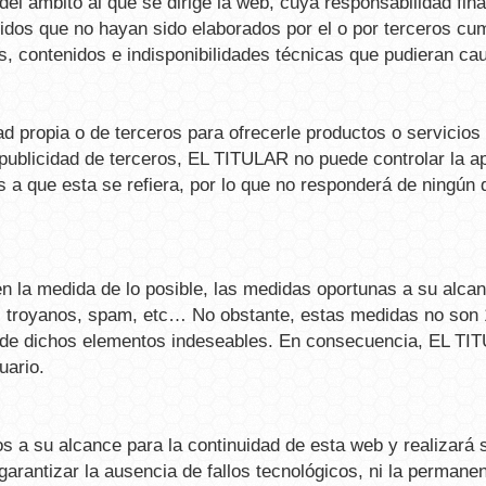
del ámbito al que se dirige la web, cuya responsabilidad fin
dos que no hayan sido elaborados por el o por terceros cum
, contenidos e indisponibilidades técnicas que pudieran cau
d propia o de terceros para ofrecerle productos o servicios
publicidad de terceros, EL TITULAR no puede controlar la apa
 a que esta se refiera, por lo que no responderá de ningún 
la medida de lo posible, las medidas oportunas a su alcance
, troyanos, spam, etc… No obstante, estas medidas no son 1
 de dichos elementos indeseables. En consecuencia, EL TI
uario.
 a su alcance para la continuidad de esta web y realizará
garantizar la ausencia de fallos tecnológicos, ni la permanen