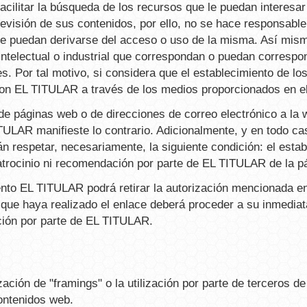
cilitar la búsqueda de los recursos que le puedan interesar
visión de sus contenidos, por ello, no se hace responsable
que puedan derivarse del acceso o uso de la misma. Así mi
ntelectual o industrial que correspondan o puedan correspo
es. Por tal motivo, si considera que el establecimiento de lo
on EL TITULAR a través de los medios proporcionados en e
 de páginas web o de direcciones de correo electrónico a la
LAR manifieste lo contrario. Adicionalmente, y en todo cas
n respetar, necesariamente, la siguiente condición: el estab
atrocinio ni recomendación por parte de EL TITULAR de la pá
nto EL TITULAR podrá retirar la autorización mencionada en 
 que haya realizado el enlace deberá proceder a su inmediat
zación por parte de EL TITULAR.
ción de "framings" o la utilización por parte de terceros 
contenidos web.