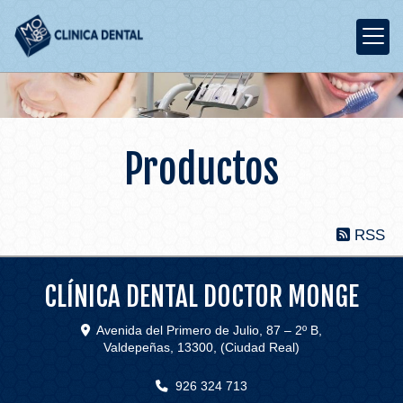
Productos
RSS
CLÍNICA DENTAL DOCTOR MONGE
Avenida del Primero de Julio, 87 – 2º B,
Valdepeñas
,
13300
,
(Ciudad Real)
926 324 713